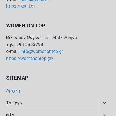
https://kethi.gr
WOMEN ON TOP
Βίκτωρος Ουγκώ 15, 104 37, Αθήνα
τηλ.: 694 5993798
e-mail:
info@womenontop.gr
https://womenontop.gr/
SITEMAP
Αρχική
Expan
Το Έργο
child
menu
Expan
Νέα