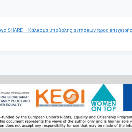
ργο SHARE – Κάλεσμα υποβολής αιτήσεων προς επιχειρή