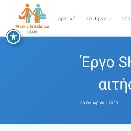
Skip
to
Αρχική
Το Έργο
Νέα
content
Έργο S
αιτή
30 Οκτωβρίου, 2020