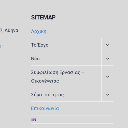
SITEMAP
7, Αθήνα
Αρχική
Expand
Το Έργο
gr
child
menu
Expand
Νέα
child
menu
Expand
Συμφιλίωση Εργασίας –
child
Οικογένειας
menu
Expand
Σήμα Ισότητας
child
menu
Επικοινωνία