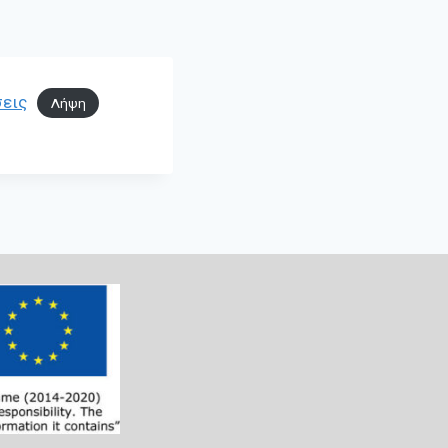
σεις
Λήψη