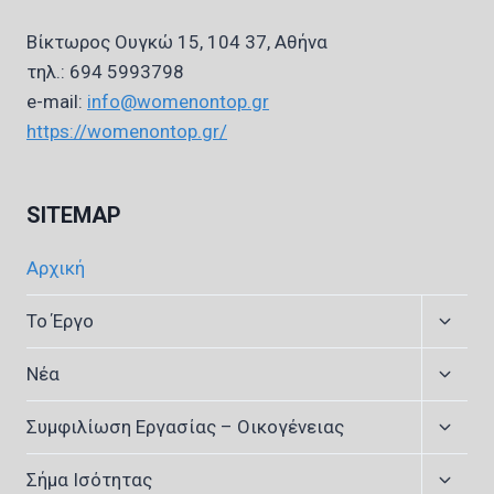
Βίκτωρος Ουγκώ 15, 104 37, Αθήνα
τηλ.: 694 5993798
e-mail:
info@womenontop.gr
https://womenontop.gr/
SITEMAP
Αρχική
Expan
Το Έργο
child
menu
Expan
Νέα
child
menu
Expan
Συμφιλίωση Εργασίας – Οικογένειας
child
menu
Expan
Σήμα Ισότητας