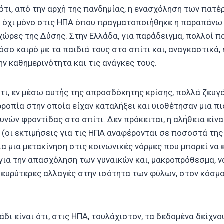
 ότι, από την αρχή της πανδημίας, η ενασχόληση των πατέ
ί, όχι μόνο στις ΗΠΑ όπου πραγματοποιήθηκε η παραπάνω 
χώρες της Δύσης. Στην Ελλάδα, για παράδειγμα, πολλοί πα
σο καιρό με τα παιδιά τους στο σπίτι και, αναγκαστικά, 
ην καθημερινότητα και τις ανάγκες τους.
ότι, εν μέσω αυτής της απροσδόκητης κρίσης, πολλά ζευ
ροπία στην οποία είχαν καταλήξει και υιοθέτησαν μια πι
νών φροντίδας στο σπίτι. Δεν πρόκειται, η αλήθεια είναι
 (οι εκτιμήσεις για τις ΗΠΑ αναφέρονται σε ποσοστά της
α μια μετακίνηση στις κοινωνικές νόρμες που μπορεί να 
για την απασχόληση των γυναικών και, μακροπρόθεσμα, ν
 ευρύτερες αλλαγές στην ισότητα των φύλων, στον κόσμο
άδι είναι ότι, στις ΗΠΑ, τουλάχιστον, τα δεδομένα δείχνο