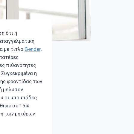
η ότι η
 επαγγελματική
α με τίτλο
Gender,
 πατέρες
ρες πιθανότητες
 Συγκεκριμένα η
της φροντίδας των
 ή μείωσαν
ου οι μπαμπάδες
θηκε σε 15%.
ση των μητέρων