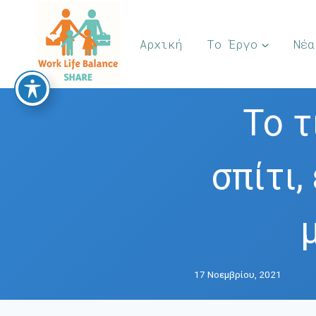
Skip
to
Αρχική
Το Έργο
Νέα
content
Το τ
σπίτι,
17 Νοεμβρίου, 2021