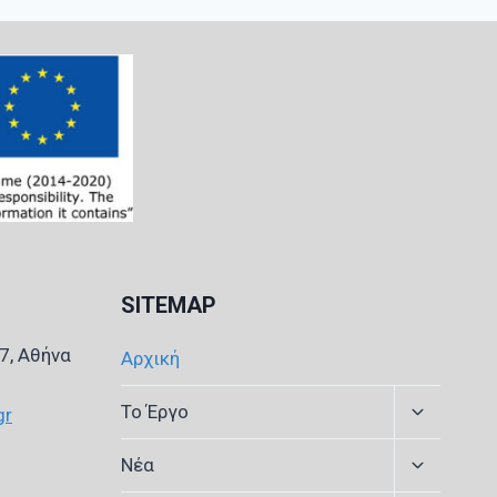
SITEMAP
7, Αθήνα
Αρχική
Expand
Το Έργο
gr
child
menu
Expand
Νέα
child