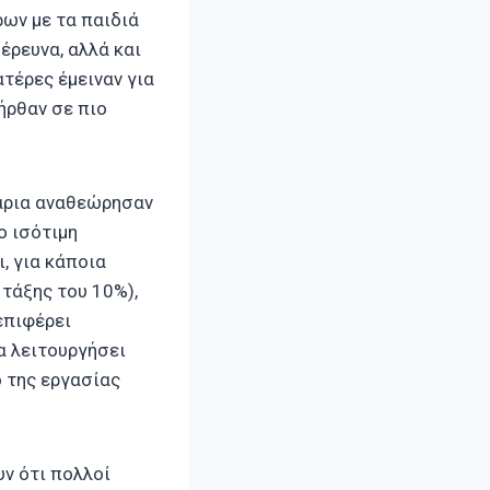
ρων με τα παιδιά
έρευνα, αλλά και
τέρες έμειναν για
ήρθαν σε πιο
γάρια αναθεώρησαν
ο ισότιμη
, για κάποια
 τάξης του 10%),
επιφέρει
α λειτουργήσει
 της εργασίας
υν ότι πολλοί