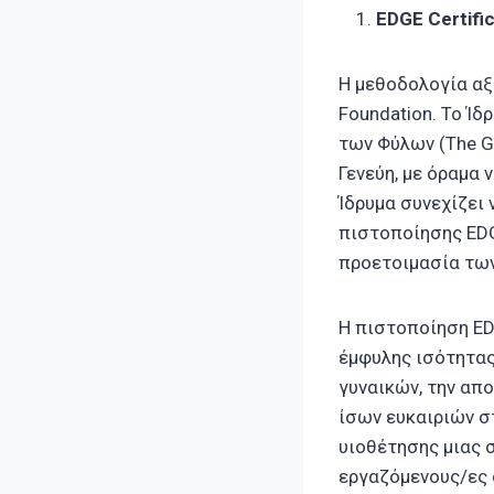
EDGE Certific
Η μεθοδολογία αξ
Foundation. Το Ί
των Φύλων (The Ge
Γενεύη, με όραμα 
Ίδρυμα συνεχίζει
πιστοποίησης EDG
προετοιμασία των
Η πιστοποίηση ED
έμφυλης ισότητας
γυναικών, την απ
ίσων ευκαιριών σ
υιοθέτησης μιας 
εργαζόμενους/ες 