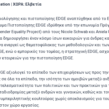
ation | ΧΩΡΑ: Ελβετία
ιολόγησης και πιστοποίησης EDGE αναπτύχθηκε από το ED
δρυμα Πιστοποίησης EDGE ιδρύθηκε υπό την επωνυμία Πρό
nder Equality Project) από τους Nicole Schwab και Aniela
να δημιουργήσει έναν κόσμο ίσων ευκαιριών για άνδρες κα
 να ενεργεί ως θεματοφύλακας των μεθοδολογιών και τω
E, ενώ ο εμπορικός του τομέας, η στρατηγική EDGE, ασχο
 εταιρειών για την πιστοποίηση EDGE.
GE αξιολογεί το επίπεδο των επιχειρήσεων ως προς την
 σε όλα τα επίπεδα, την ισότητα των αμοιβών μεταξύ αν
οτελεσματικότητα των πολιτικών και των πρακτικών για
ταδιοδρομίας μεταξύ ανδρών και γυναικών, καθώς και το
συμπεριληπτικής κουλτούρας χωρίς αποκλεισμούς για του
στον χώρο εργασίας.