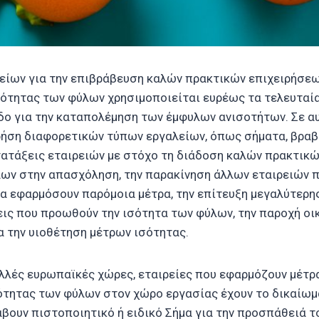
είων για την επιβράβευση καλών πρακτικών επιχειρήσεω
σότητας των φύλων χρησιμοποιείται ευρέως τα τελευταία
ο για την καταπολέμηση των έμφυλων ανισοτήτων. Σε αυ
ρήση διαφορετικών τύπων εργαλείων, όπως σήματα, βραβ
ατάξεις εταιρειών με στόχο τη διάδοση καλών πρακτικώ
ων στην απασχόληση, την παρακίνηση άλλων εταιρειών π
να εφαρμόσουν παρόμοια μέτρα, την επίτευξη μεγαλύτερη
σεις που προωθούν την ισότητα των φύλων, την παροχή ο
α την υιοθέτηση μέτρων ισότητας.
ολλές ευρωπαϊκές χώρες, εταιρείες που εφαρμόζουν μέτρα
τητας των φύλων στον χώρο εργασίας έχουν το δικαίωμ
βουν πιστοποιητικό ή ειδικό Σήμα για την προσπάθειά το