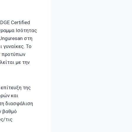
GE Certified
γραμμα Ισότητας
 Unguresan στη
ι γυναίκες. Το
ν προτύπων
λείται με την
 επίτευξη της
δρών και
 τη διασφάλιση
ν βαθμό
ς/τις