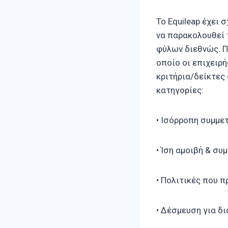
Το Equileap έχει 
να παρακολουθεί 
φύλων διεθνώς. Π
οποίο οι επιχειρ
κριτήρια/δείκτες
κατηγορίες:
• Ισόρροπη συμμε
• Ίση αμοιβή & σ
• Πολιτικές που 
• Δέσμευση για δ