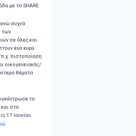
άδα με το SHARE.
, ενώ συχνά
ή των
ιών σε όλες και
πτουν ένα ευρύ
(π.χ. πιστοποίηση
αι οικογενειακής/
υρύτερα θέματα
συγκέντρωσε το
 και στο
ς 17 Ιουνίου
δώ
.