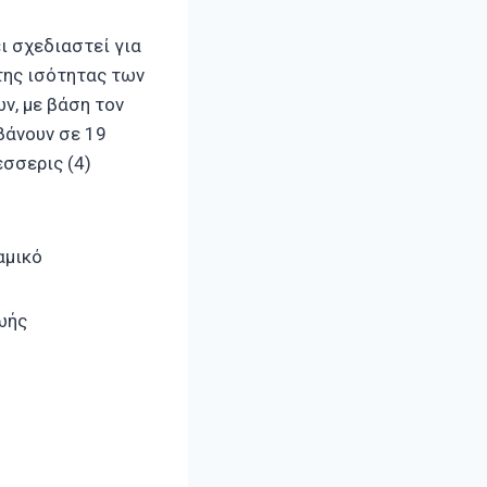
ει σχεδιαστεί για
της ισότητας των
ν, με βάση τον
βάνουν σε 19
έσσερις (4)
αμικό
ωής