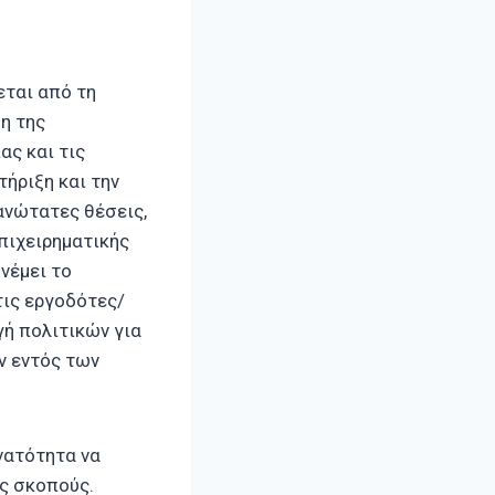
εται από τη
ση της
ας και τις
τήριξη και την
ανώτατες θέσεις,
επιχειρηματικής
νέμει το
τις εργοδότες/
γή πολιτικών για
ν εντός των
νατότητα να
ύς σκοπούς.