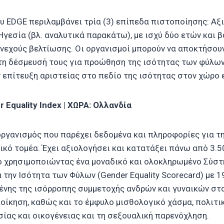
υ EDGE περιλαμβάνει τρία (3) επίπεδα πιστοποίησης: Αξ
Ηγεσία (βλ. αναλυτικά παρακάτω), με ισχύ δύο ετών και 
νεχούς βελτίωσης. Οι οργανισμοί μπορούν να αποκτήσουν
τη δέσμευσή τους για προώθηση της ισότητας των φύλων 
 επίτευξη αριστείας στο πεδίο της ισότητας στον χώρο 
r Equality Index | ΧΩΡΑ: Ολλανδία
 οργανισμός που παρέχει δεδομένα και πληροφορίες για τ
ικό τομέα. Έχει αξιολογήσει και κατατάξει πάνω από 3.5
ο χρησιμοποιώντας ένα μοναδικό και ολοκληρωμένο Σύσ
την Ισότητα των Φύλων (Gender Equality Scorecard) με 19
νης της ισόρροπης συμμετοχής ανδρών και γυναικών στ
ιοίκηση, καθώς και το έμφυλο μισθολογικό χάσμα, πολιτικ
ίας και οικογένειας και τη σεξουαλική παρενόχληση.