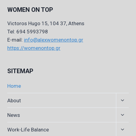
WOMEN ON TOP
Victoros Hugo 15, 104 37, Athens
Tel: 694 5993798
E-mail:
info@alexwomenontop.gr
https://womenontop.gr
SITEMAP
Home
Expan
About
child
menu
Expan
News
child
menu
Expan
Work-Life Balance
child