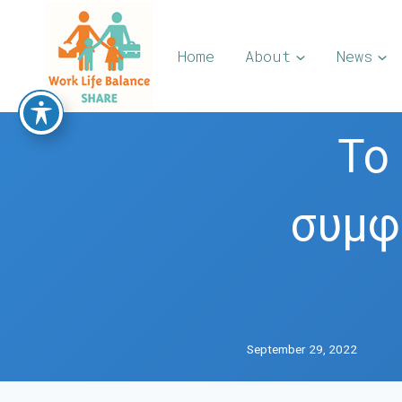
Skip
to
Home
About
News
content
Το
συμφ
September 29, 2022