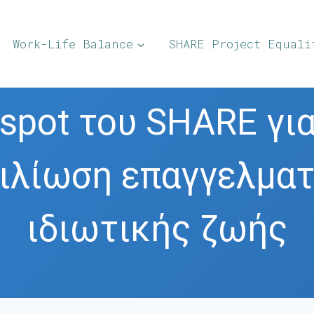
Work-Life Balance
SHARE Project Equali
 spot του SHARE για
ιλίωση επαγγελματ
ιδιωτικής ζωής