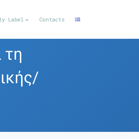
ty Label
Contacts
 τη
ικής/