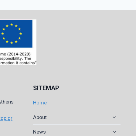
SITEMAP
Athens
Home
Expand
About
op.gr
child
menu
Expand
News