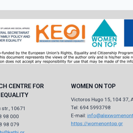
CH CENTRE FOR
WOMEN ON TOP
 EQUALITY
Victoros Hugo 15, 104 37, 
Tel: 694 5993798
 str., 10671
E-mail:
info@alexwomenont
38 98 000
https://womenontop.gr
38 98 079
hi@kethi.gr