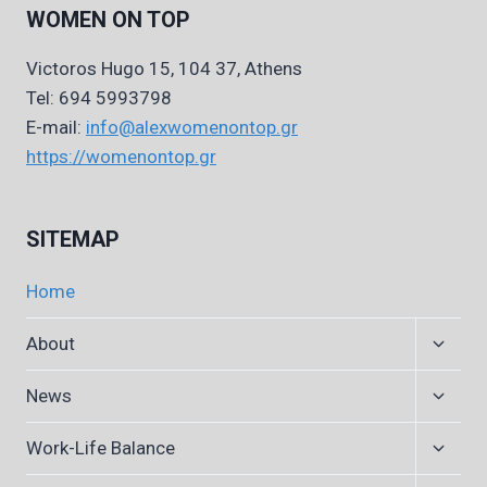
WOMEN ON TOP
Victoros Hugo 15, 104 37, Athens
Tel: 694 5993798
E-mail:
info@alexwomenontop.gr
https://womenontop.gr
SITEMAP
Home
Expan
About
child
menu
Expan
News
child
menu
Expan
Work-Life Balance
child
menu